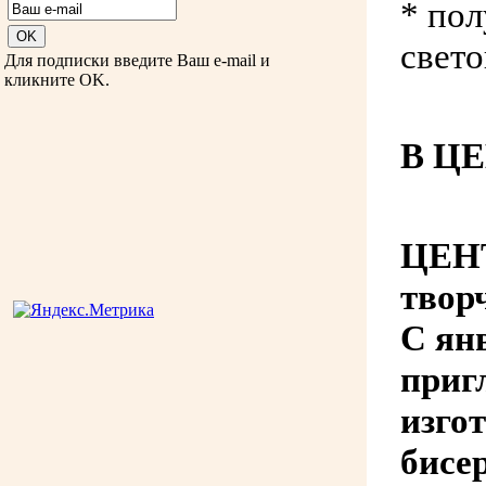
* по
свет
Для подписки введите Ваш e-mail и
кликните OK.
В ЦЕ
ЦЕНТ
твор
С ян
приг
изго
бисе