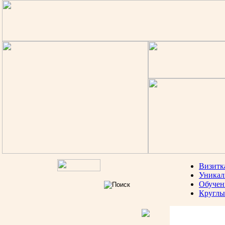
Визитк
Уникал
Обучен
Круглы