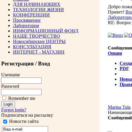
ДЛЯ НАЧИНАЮЩИХ
Добро пожа
ТЕХНОЛОГИИ ЖИЗНИ
Привет!
Вх
КОНФЕРЕНЦИИ
Лаборатор
Просвящение
RE: Вопрос 
Лаборатория
ИНФОРМАЦИОННЫЙ ФОНД
НАШЕ ТВОРЧЕСТВО
Новосибирские ЦЕНТРЫ
КОНСУЛЬТАЦИЯ
Сообщения
ИНТЕРНЕТ - МАГАЗИН
Опции
Регистрация / Вход
Созда
PDF
Username
Новы
Прав
Password
Remember me
Marina Tula
Forgot login?
Начинающ
Подписаться на рассылку
Сообщений
Новости сайта