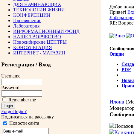
ДЛЯ НАЧИНАЮЩИХ
Добро пожа
ТЕХНОЛОГИИ ЖИЗНИ
Привет!
Вх
КОНФЕРЕНЦИИ
Лаборатор
Просвящение
RE: Вопрос 
Лаборатория
ИНФОРМАЦИОННЫЙ ФОНД
НАШЕ ТВОРЧЕСТВО
Новосибирские ЦЕНТРЫ
КОНСУЛЬТАЦИЯ
Сообщения
ИНТЕРНЕТ - МАГАЗИН
Опции
Регистрация / Вход
Созда
PDF
Username
Новы
Прав
Password
Remember me
Илона
(Мо
Модерато
Forgot login?
Сообщени
Подписаться на рассылку
Новости сайта