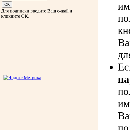
им
Для подписки введите Ваш e-mail и
по
кликните OK.
кн
Ва
дл
Ес
па
по
им
Ва
по