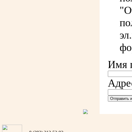
"О
по
эл
фо
Имя 
Адре