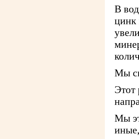
В вод
цинк 
увели
мине
колич
Мы сп
Этот 
напра
Мы эт
иные,