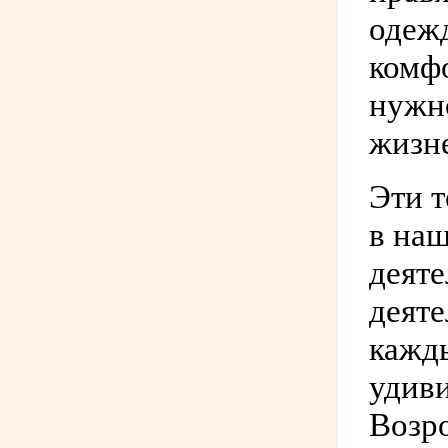
одежд
комфо
нужно
жизн
Эти т
в наш
деяте
деяте
кажды
удив
Возро