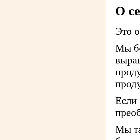
О с
Это о
Мы б
выра
прод
прод
Если 
преоб
Мы т