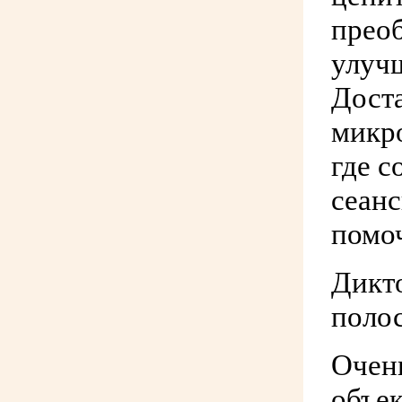
преоб
улучш
Дост
микро
где с
сеан
помоч
Дикто
полос
Очен
объе