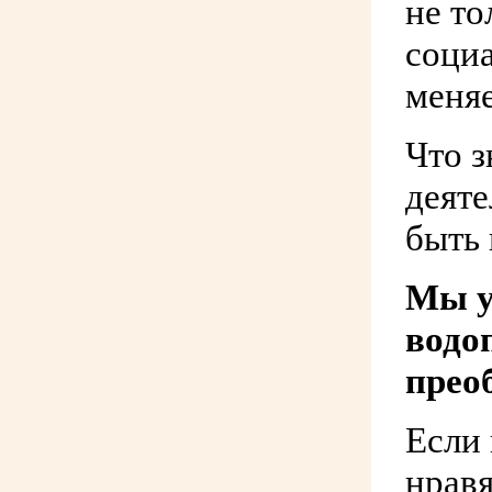
не т
социа
меня
Что з
деяте
быть 
Мы у
водо
преоб
Если 
нравя