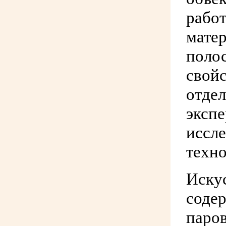
работ
мате
полос
свойс
отдел
экспе
иссле
техно
Иску
содер
паров