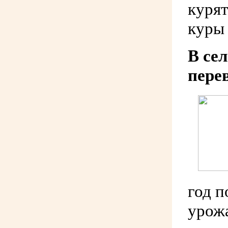
курят
куры 
В се
пере
год п
урожа