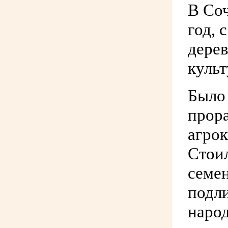
В Соч
год, 
дерев
культ
Было 
прора
агрок
Стои
семен
подл
народ