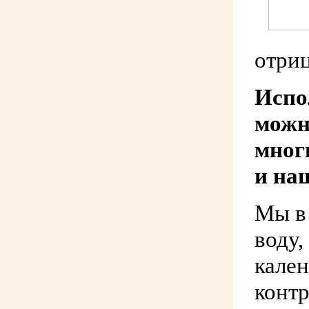
отриц
Испо
можн
мног
и на
Мы в
воду,
кален
конт