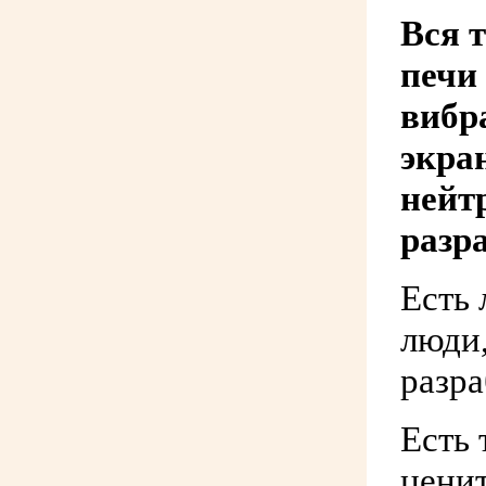
Вся 
печи
вибр
экра
нейт
разр
Есть 
люди
разра
Есть 
ценит