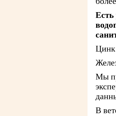
более
Есть
водо
сани
Цинк 
Желез
Мы п
эксп
данн
В ве