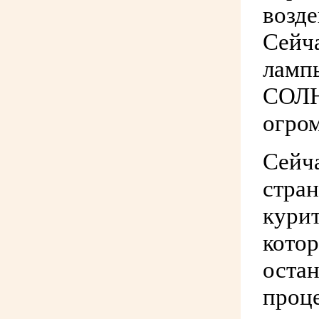
возде
Сейч
лампы
СОЛН
огром
Сейча
стран
курит
кото
остан
проце