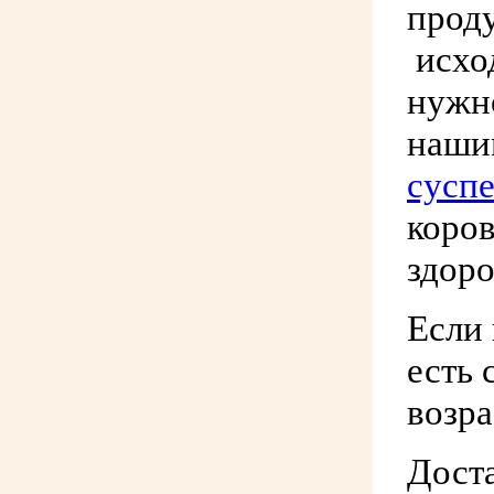
проду
исход
нужно
наши
суспе
коров
здоро
Если 
есть 
возра
Дост