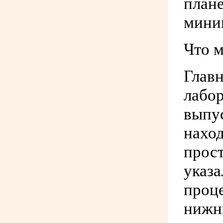
план
мини
Что м
Главн
лабор
выпус
наход
прос
указа
проце
нижни