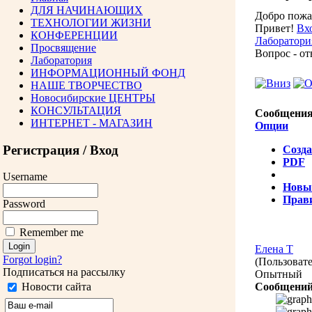
ДЛЯ НАЧИНАЮЩИХ
Добро пожа
ТЕХНОЛОГИИ ЖИЗНИ
Привет!
Вх
КОНФЕРЕНЦИИ
Лаборатор
Просвящение
Вопрос - от
Лаборатория
ИНФОРМАЦИОННЫЙ ФОНД
НАШЕ ТВОРЧЕСТВО
Новосибирские ЦЕНТРЫ
КОНСУЛЬТАЦИЯ
Сообщения
ИНТЕРНЕТ - МАГАЗИН
Опции
Регистрация / Вход
Созда
PDF
Username
Новы
Прав
Password
Remember me
Елена Т
Forgot login?
(Пользовате
Подписаться на рассылку
Опытный
Сообщений
Новости сайта