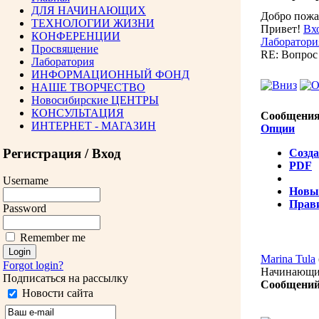
ДЛЯ НАЧИНАЮЩИХ
Добро пожа
ТЕХНОЛОГИИ ЖИЗНИ
Привет!
Вх
КОНФЕРЕНЦИИ
Лаборатор
Просвящение
RE: Вопрос 
Лаборатория
ИНФОРМАЦИОННЫЙ ФОНД
НАШЕ ТВОРЧЕСТВО
Новосибирские ЦЕНТРЫ
КОНСУЛЬТАЦИЯ
Сообщения
ИНТЕРНЕТ - МАГАЗИН
Опции
Регистрация / Вход
Созда
PDF
Username
Новы
Прав
Password
Remember me
Marina Tula
Forgot login?
Начинающ
Подписаться на рассылку
Сообщений
Новости сайта